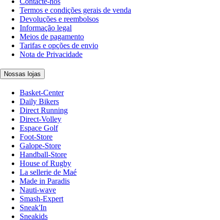
Contacte-nos
Termos e condições gerais de venda
Devoluções e reembolsos
Informação legal
Meios de pagamento
Tarifas e opções de envio
Nota de Privacidade
Nossas lojas
Basket-Center
Daily Bikers
Direct Running
Direct-Volley
Espace Golf
Foot-Store
Galope-Store
Handball-Store
House of Rugby
La sellerie de Maé
Made in Paradis
Nauti-wave
Smash-Expert
Sneak'In
Sneakids