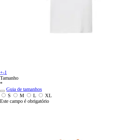
+-1
Tamanho
*
Guia de tamanhos
S
M
L
XL
Este campo é obrigatório