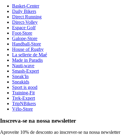
Basket-Center
Daily Bikers
Direct Running
Direct-Volley
Espace Golf
Foot-Store
Galope-Store
Handball-Store
House of Rugby
La sellerie de Maé
Made in Paradis
Nauti-wave
Smash-Expert
Sneak'In
Sneakids
Sport is good
Training-Fit
Trek-Expert
TripNBikers
Vélo-Store
Inscreva-se na nossa newsletter
Aproveite 10% de desconto ao inscrever-se na nossa newsletter