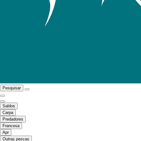
Pesquisar
Saldos
Carpa
Predadores
Francesa
Apr
Outras pescas