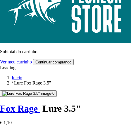
Subtotal do carrinho
Ver meu carrinho
Continuar comprando
Loading...
Início
/
Lure Fox Rage 3.5"
Fox Rage
Lure 3.5"
€ 1,10