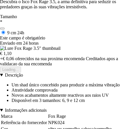
Descubra o Isco Fox Rage 3.5, a arma definitiva para seduzir os
predadores graças às suas vibrações irresistíveis.
Tamanho
*
9 cm
24h
Este campo é obrigatório
Enviado em 24 horas
€ 1,10
+€ 0,06
oferecidos na sua proxima encomenda
Creditados apos a
validacao da sua encomenda
Loading...
Descrição
Um shad único concebido para produzir a máxima vibração
Atratividade comprovada
Novos acabamentos altamente reactivos aos raios UV
Disponível em 3 tamanhos: 6, 9 e 12 cm
Informações adicionais
Marca
Fox Rage
Referência do fornecedor
NPK024
Cor
ultra uv vermelho cabeça/vermelho