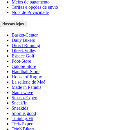
Meios de pagamento
Tarifas e opções de envio
Nota de Privacidade
Nossas lojas
Basket-Center
Daily Bikers
Direct Running
Direct-Volley
Espace Golf
Foot-Store
Galope-Store
Handball-Store
House of Rugby
La sellerie de Maé
Made in Paradis
Nauti-wave
Smash-Expert
Sneak'In
Sneakids
Sport is good
Training-Fit
Trek-Expert
TripNBikers