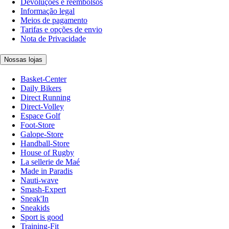
Devoluções e reembolsos
Informação legal
Meios de pagamento
Tarifas e opções de envio
Nota de Privacidade
Nossas lojas
Basket-Center
Daily Bikers
Direct Running
Direct-Volley
Espace Golf
Foot-Store
Galope-Store
Handball-Store
House of Rugby
La sellerie de Maé
Made in Paradis
Nauti-wave
Smash-Expert
Sneak'In
Sneakids
Sport is good
Training-Fit