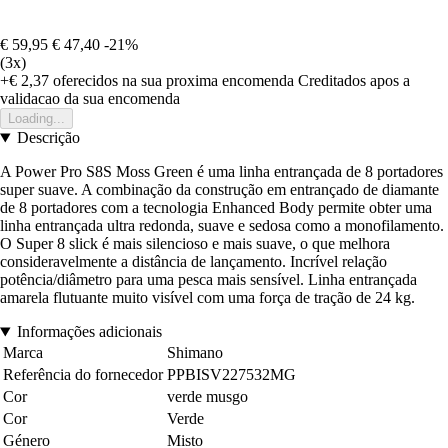
€ 59,95
€ 47,40
-21%
(3x)
+€ 2,37
oferecidos na sua proxima encomenda
Creditados apos a
validacao da sua encomenda
Loading...
Descrição
A Power Pro S8S Moss Green é uma linha entrançada de 8 portadores
super suave. A combinação da construção em entrançado de diamante
de 8 portadores com a tecnologia Enhanced Body permite obter uma
linha entrançada ultra redonda, suave e sedosa como a monofilamento.
O Super 8 slick é mais silencioso e mais suave, o que melhora
consideravelmente a distância de lançamento. Incrível relação
potência/diâmetro para uma pesca mais sensível. Linha entrançada
amarela flutuante muito visível com uma força de tração de 24 kg.
Informações adicionais
Marca
Shimano
Referência do fornecedor
PPBISV227532MG
Cor
verde musgo
Cor
Verde
Género
Misto