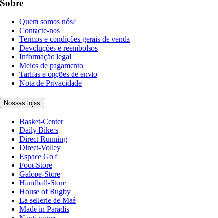
Sobre
Quem somos nós?
Contacte-nos
Termos e condições gerais de venda
Devoluções e reembolsos
Informação legal
Meios de pagamento
Tarifas e opções de envio
Nota de Privacidade
Nossas lojas
Basket-Center
Daily Bikers
Direct Running
Direct-Volley
Espace Golf
Foot-Store
Galope-Store
Handball-Store
House of Rugby
La sellerie de Maé
Made in Paradis
Nauti-wave