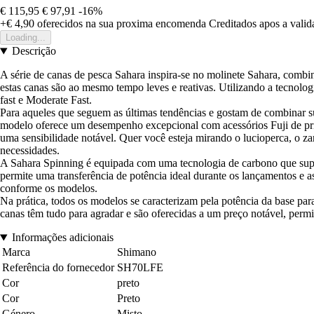
€ 115,95
€ 97,91
-16%
+€ 4,90
oferecidos na sua proxima encomenda
Creditados apos a vali
Loading...
Descrição
A série de canas de pesca Sahara inspira-se no molinete Sahara, comb
estas canas são ao mesmo tempo leves e reativas. Utilizando a tecnol
fast e Moderate Fast.
Para aqueles que seguem as últimas tendências e gostam de combinar s
modelo oferece um desempenho excepcional com acessórios Fuji de prim
uma sensibilidade notável. Quer você esteja mirando o lucioperca, o z
necessidades.
A Sahara Spinning é equipada com uma tecnologia de carbono que super
permite uma transferência de potência ideal durante os lançamentos e 
conforme os modelos.
Na prática, todos os modelos se caracterizam pela potência da base par
canas têm tudo para agradar e são oferecidas a um preço notável, per
Informações adicionais
Marca
Shimano
Referência do fornecedor
SH70LFE
Cor
preto
Cor
Preto
Género
Misto