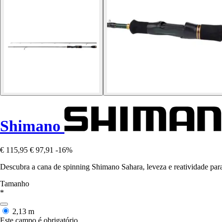
Shimano
€ 115,95
€ 97,91
-16%
Descubra a cana de spinning Shimano Sahara, leveza e reatividade par
Tamanho
*
2,13 m
Este campo é obrigatório