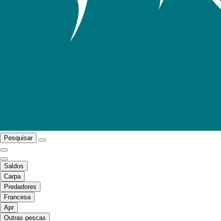
Pesquisar
Saldos
Carpa
Predadores
Francesa
Apr
Outras pescas