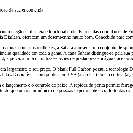
dacao da sua encomenda
inando elegância discreta e funcionalidade. Fabricadas com blanks de 
ogia Diaflash, oferecem um desempenho muito bom. Concebida para comp
uas canas com seus molinetes, a Sahara apresenta um conjunto de spinn
eira qualidade em toda a gama. A cana Sahara distingue-se pela sua p
and, a perca, a truta ou outras espécies de predadores em água doce ou
a largamente o seu preço. O blank Full Carbon possui a tecnologia Dia
as lutas. Disponíveis com punhos em EVA (ação fast) ou em cortiça (aç
a o lançamento e o controle do peixe. A rapidez da ponta permite ferrag
mitindo que um maior número de pessoas experimente o conforto das can