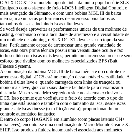
O SLX DC XT é o modelo topo de linha da muito popular série SLX.
Equipado com o sistema de freio i-DC5 Intelligent Digital Control, o
mais avançado da Shimano, e com uma bobina MGL III de baixa
inércia, maximiza as performances de arremesso para todos os
tamanhos de iscas, incluindo iscas ultra leves.
Se você deseja aproveitar as performances únicas de um molinete de
casting, combinado com a facilidade de arremesso e a versatilidade de
um molinete de spinning, o SLX DC XT deve estar no topo da sua
lista. Perfeitamente capaz de arremessar uma grande variedade de
iscas, esta obra-prima técnica possui uma versatilidade oculta e faz
todo sentido com iscas mais leves; permite um arremesso preciso e sem
esforço que rivaliza com os molinetes especializados BFS (Bait
Finesse System).
A combinação da bobina MGL III de baixa inércia e do controle de
arremesso digital i-DC5 está no coração dessa notável versatilidade. A
bobina é ultra leve e, quando carregada com linha de trançada ou
mono mais leve, gira com suavidade e facilidade para maximizar a
distância. Mas o verdadeiro segredo reside no sistema exclusivo i-
DC5. Isso permite que você ajuste o freio de acordo com o tipo de
linha que está usando e também com o tamanho da isca, desde iscas
grandes até iscas finesse (sem fricção extra), proporcionando um
controle automático fantástico.
Dentro do corpo HAGANE em alumínio (com placas laterais CI4+
ultra leves), encontra-se uma combinação de Micro Module Gear e X-
SHIP. Isso produz a fluidez incomparável associada aos molinetes