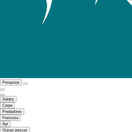
Pesquisar
Saldos
Carpa
Predadores
Francesa
Apr
Outras pescas