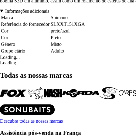
bobina S3D em alumínio, assim como um rolamento de esferas de alta q
Informações adicionais
Marca
Shimano
Referência do fornecedor
SLXXT151XGA
Cor
preto/azul
Cor
Preto
Género
Misto
Grupo etário
Adulto
Loading...
Loading...
Todas as nossas marcas
Descubra todas as nossas marcas
Assistência pós-venda na França