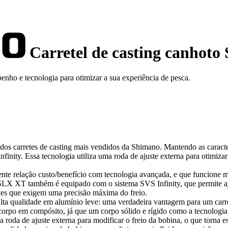
Carretel de casting canhot
o e tecnologia para otimizar a sua experiência de pesca.
 carretes de casting mais vendidos da Shimano. Mantendo as caracterí
nfinity. Essa tecnologia utiliza uma roda de ajuste externa para otimi
nte relação custo/benefício com tecnologia avançada, e que funcione m
SLX XT também é equipado com o sistema SVS Infinity, que permite aju
leves que exigem uma precisão máxima do freio.
qualidade em alumínio leve: uma verdadeira vantagem para um carrete
rpo em compósito, já que um corpo sólido e rígido como a tecnologi
 roda de ajuste externa para modificar o freio da bobina, o que torna 