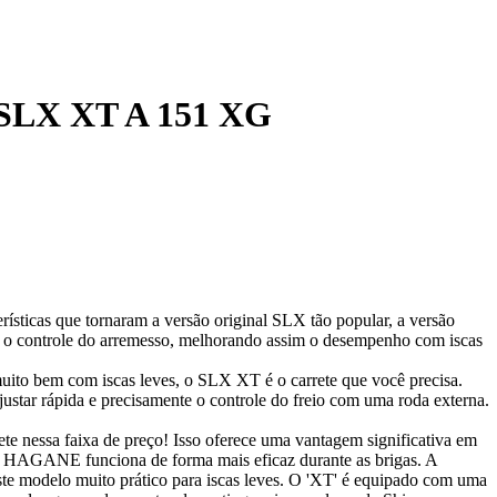
o SLX XT A 151 XG
sticas que tornaram a versão original SLX tão popular, a versão
zar o controle do arremesso, melhorando assim o desempenho com iscas
uito bem com iscas leves, o SLX XT é o carrete que você precisa.
star rápida e precisamente o controle do freio com uma roda externa.
 nessa faixa de preço! Isso oferece uma vantagem significativa em
a HAGANE funciona de forma mais eficaz durante as brigas. A
este modelo muito prático para iscas leves. O 'XT' é equipado com uma