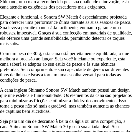
Shimano, uma marca reconhecida pela sua qualidade e inovação, esta
cana atende às exigências dos pescadores mais exigentes.
Elegante e funcional, a Sonora SW Match é especialmente projetada
para oferecer uma performance ótima durante as suas sessões de pesca.
Sua leveza permite manuseá-la facilmente, enquanto garante uma
robustez impecável. Graças à sua confecção em materiais de qualidade,
ela oferece uma grande sensibilidade, permitindo detectar os toques
mais sutis.
Com um peso de 30 g, esta cana está perfeitamente equilibrada, o que
melhora a precisão ao lançar. Seja você iniciante ou experiente, esta
cana saberá se adaptar ao seu estilo de pesca e às suas técnicas
preferidas. Seu comprimento e sua capacidade de gerenciar diferentes
tipos de linhas e iscas a tornam uma escolha versátil para todas as
condições de pesca.
A cana inglesa Shimano Sonora SW Match também possui um design
que une estética e funcionalidade. Os elementos da cana são projetados
para minimizar as fricções e otimizar a fluidez dos movimentos. Isso
torna a pesca não só mais agradável, mas também aumenta as chances
de capturas bem-sucedidas.
Seja para um dia de descanso à beira da água ou uma competição, a
cana Shimano Sonora SW Match 30 g será sua aliada ideal. Sua
ergonomia e desempenho a tornam essencial para todos os amantes da