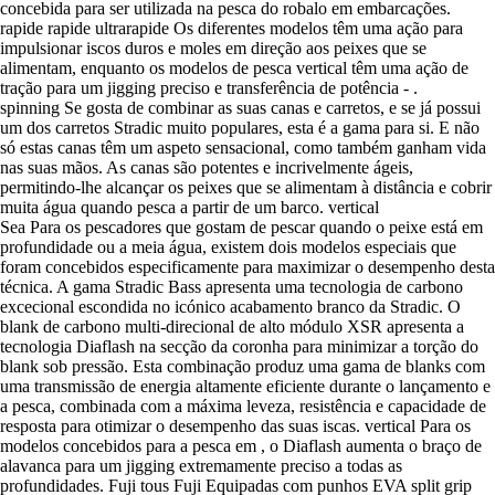
concebida para ser utilizada na pesca do robalo em embarcações.
rapide rapide ultrarapide Os diferentes modelos têm uma ação para
impulsionar iscos duros e moles em direção aos peixes que se
alimentam, enquanto os modelos de pesca vertical têm uma ação de
tração para um jigging preciso e transferência de potência - .
spinning Se gosta de combinar as suas canas e carretos, e se já possui
um dos carretos Stradic muito populares, esta é a gama para si. E não
só estas canas têm um aspeto sensacional, como também ganham vida
nas suas mãos. As canas são potentes e incrivelmente ágeis,
permitindo-lhe alcançar os peixes que se alimentam à distância e cobrir
muita água quando pesca a partir de um barco. vertical
Sea Para os pescadores que gostam de pescar quando o peixe está em
profundidade ou a meia água, existem dois modelos especiais que
foram concebidos especificamente para maximizar o desempenho desta
técnica. A gama Stradic Bass apresenta uma tecnologia de carbono
excecional escondida no icónico acabamento branco da Stradic. O
blank de carbono multi-direcional de alto módulo XSR apresenta a
tecnologia Diaflash na secção da coronha para minimizar a torção do
blank sob pressão. Esta combinação produz uma gama de blanks com
uma transmissão de energia altamente eficiente durante o lançamento e
a pesca, combinada com a máxima leveza, resistência e capacidade de
resposta para otimizar o desempenho das suas iscas. vertical Para os
modelos concebidos para a pesca em , o Diaflash aumenta o braço de
alavanca para um jigging extremamente preciso a todas as
profundidades. Fuji tous Fuji Equipadas com punhos EVA split grip