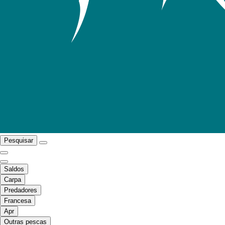
Pesquisar
Saldos
Carpa
Predadores
Francesa
Apr
Outras pescas