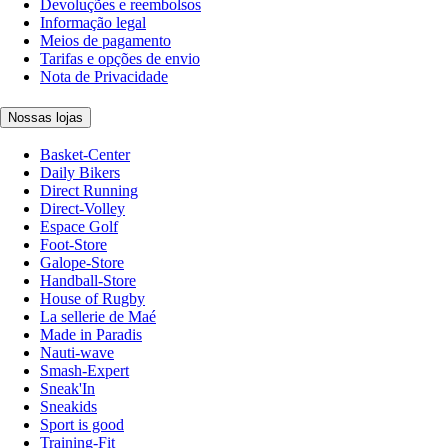
Devoluções e reembolsos
Informação legal
Meios de pagamento
Tarifas e opções de envio
Nota de Privacidade
Nossas lojas
Basket-Center
Daily Bikers
Direct Running
Direct-Volley
Espace Golf
Foot-Store
Galope-Store
Handball-Store
House of Rugby
La sellerie de Maé
Made in Paradis
Nauti-wave
Smash-Expert
Sneak'In
Sneakids
Sport is good
Training-Fit