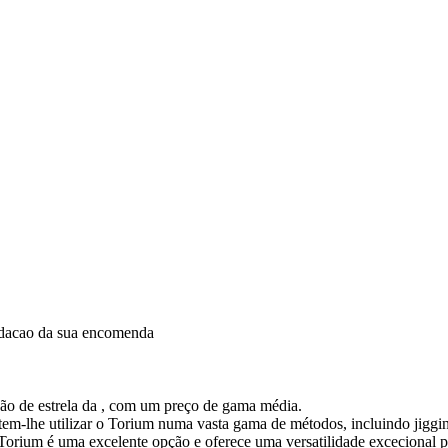
idacao da sua encomenda
ão de estrela da , com um preço de gama média.
tem-lhe utilizar o Torium numa vasta gama de métodos, incluindo jigg
Torium é uma excelente opção e oferece uma versatilidade excecional 