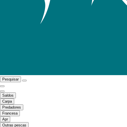
Pesquisar
Saldos
Carpa
Predadores
Francesa
Apr
Outras pescas