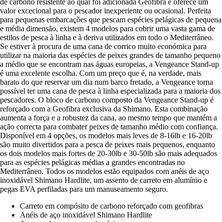
de carbono resistente ao qual foi adicionada Geofibra e oferece um
valor excecional para o pescador inexperiente ou ocasional. Perfeita
para pequenas embarcações que pescam espécies pelágicas de pequena
e média dimensão, existem 4 modelos para cobrir uma vasta gama de
estilos de pesca à linha e à deriva utilizados em todo o Mediterrâneo.
Se estiver à procura de uma cana de corrico muito económica para
utilizar na maioria das espécies de peixes grandes de tamanho pequeno
a médio que se encontram nas águas europeias, a Vengeance Stand-up
é uma excelente escolha. Com um preço que é, na verdade, mais
barato do que reservar um dia num barco fretado, a Vengeance torna
possível ter uma cana de pesca à linha especializada para a maioria dos
pescadores. O bloco de carbono composto da Vengeance Stand-up é
reforçado com a Geofibra exclusiva da Shimano. Esta combinação
aumenta a força e a robustez da cana, ao mesmo tempo que mantém a
ação correcta para combater peixes de tamanho médio com confiança.
Disponível em 4 opções, os modelos mais leves de 8-16lb e 16-20lb
são muito divertidos para a pesca de peixes mais pequenos, enquanto
os dois modelos mais fortes de 20-30lb e 30-50lb são mais adequados
para as espécies pelágicas médias a grandes encontradas no
Mediterrâneo. Todos os modelos estão equipados com anéis de aço
inoxidável Shimano Hardlite, um assento de carreto em alumínio e
pegas EVA perfiladas para um manuseamento seguro.
Carreto em compósito de carbono reforçado com geofibras
Anéis de aço inoxidável Shimano Hardlite