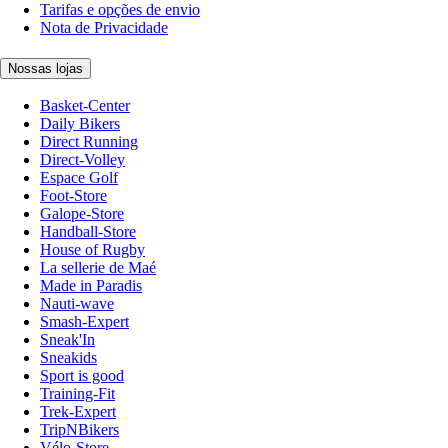
Tarifas e opções de envio
Nota de Privacidade
Nossas lojas
Basket-Center
Daily Bikers
Direct Running
Direct-Volley
Espace Golf
Foot-Store
Galope-Store
Handball-Store
House of Rugby
La sellerie de Maé
Made in Paradis
Nauti-wave
Smash-Expert
Sneak'In
Sneakids
Sport is good
Training-Fit
Trek-Expert
TripNBikers
Vélo-Store