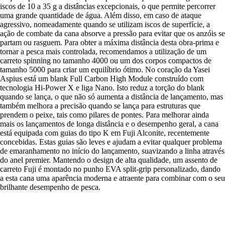
iscos de 10 a 35 g a distâncias excepcionais, o que permite percorrer
uma grande quantidade de água. Além disso, em caso de ataque
agressivo, nomeadamente quando se utilizam iscos de superfície, a
ação de combate da cana absorve a pressão para evitar que os anzóis se
partam ou rasguem. Para obter a máxima distância desta obra-prima e
tornar a pesca mais controlada, recomendamos a utilização de um
carreto spinning no tamanho 4000 ou um dos corpos compactos de
tamanho 5000 para criar um equilíbrio ótimo. No coração da Yasei
Aspius está um blank Full Carbon High Module construído com
tecnologia Hi-Power X e liga Nano. Isto reduz a torção do blank
quando se lança, o que não só aumenta a distância de lançamento, mas
também melhora a precisão quando se lança para estruturas que
prendem o peixe, tais como pilares de pontes. Para melhorar ainda
mais os lançamentos de longa distância e o desempenho geral, a cana
está equipada com guias do tipo K em Fuji Alconite, recentemente
concebidas. Estas guias são leves e ajudam a evitar qualquer problema
de emaranhamento no início do lançamento, suavizando a linha através
do anel premier. Mantendo o design de alta qualidade, um assento de
carreto Fuji é montado no punho EVA split-grip personalizado, dando
a esta cana uma aparência moderna e atraente para combinar com o seu
brilhante desempenho de pesca.