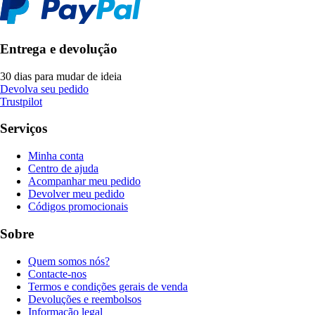
Entrega e devolução
30 dias para mudar de ideia
Devolva seu pedido
Trustpilot
Serviços
Minha conta
Centro de ajuda
Acompanhar meu pedido
Devolver meu pedido
Códigos promocionais
Sobre
Quem somos nós?
Contacte-nos
Termos e condições gerais de venda
Devoluções e reembolsos
Informação legal