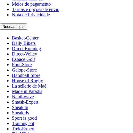
Meios de pagamento
Tarifas e opções de envio
Nota de Privacidade
Nossas lojas
Basket-Center
Daily Bikers
Direct Running
Direct-Volley
Espace Golf
Foot-Store
Galope-Store
Handball-Store
House of Rugby
La sellerie de Maé
Made in Paradis
Nauti-wave
Smash-Expert
Sneak'In
Sneakids
Sport is good
Training-Fit
Trek-Expert