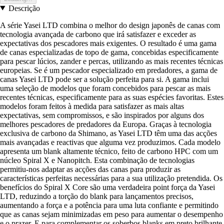
Descrição
A série Yasei LTD combina o melhor do design japonês de canas com
tecnologia avançada de carbono que irá satisfazer e exceder as
expectativas dos pescadores mais exigentes. O resultado é uma gama
de canas especializadas de topo de gama, concebidas especificamente
para pescar lúcios, zander e percas, utilizando as mais recentes técnicas
europeias. Se é um pescador especializado em predadores, a gama de
canas Yasei LTD pode ser a solução perfeita para si. A gama inclui
uma seleção de modelos que foram concebidos para pescar as mais
recentes técnicas, especificamente para as suas espécies favoritas. Estes
modelos foram feitos à medida para satisfazer as mais altas
expectativas, sem compromissos, e são inspirados por alguns dos
melhores pescadores de predadores da Europa. Graças à tecnologia
exclusiva de carbono da Shimano, as Yasei LTD têm uma das acções
mais avançadas e reactivas que alguma vez produzimos. Cada modelo
apresenta um blank altamente técnico, feito de carbono HPC com um
núcleo Spiral X e Nanopitch. Esta combinação de tecnologias
permitiu-nos adaptar as acções das canas para produzir as
características perfeitas necessárias para a sua utilização pretendida. Os
benefícios do Spiral X Core são uma verdadeira point força da Yasei
LTD, reduzindo a torção do blank para lançamentos precisos,
aumentando a força e a potência para uma luta confiante e permitindo
que as canas sejam minimizadas em peso para aumentar o desempenho
e o prazer. E para complementar os soberbos blanks em preto brilhante,