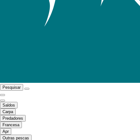
Pesquisar
Saldos
Carpa
Predadores
Francesa
Apr
Outras pescas