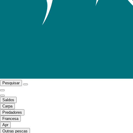
Pesquisar
Saldos
Carpa
Predadores
Francesa
Apr
Outras pescas