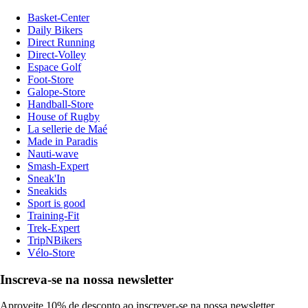
Basket-Center
Daily Bikers
Direct Running
Direct-Volley
Espace Golf
Foot-Store
Galope-Store
Handball-Store
House of Rugby
La sellerie de Maé
Made in Paradis
Nauti-wave
Smash-Expert
Sneak'In
Sneakids
Sport is good
Training-Fit
Trek-Expert
TripNBikers
Vélo-Store
Inscreva-se na nossa newsletter
Aproveite 10% de desconto ao inscrever-se na nossa newsletter