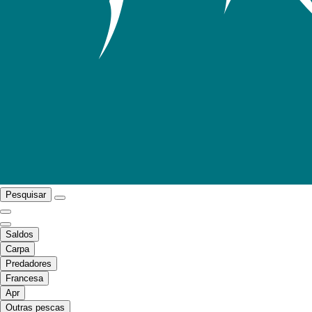
Pesquisar
Saldos
Carpa
Predadores
Francesa
Apr
Outras pescas