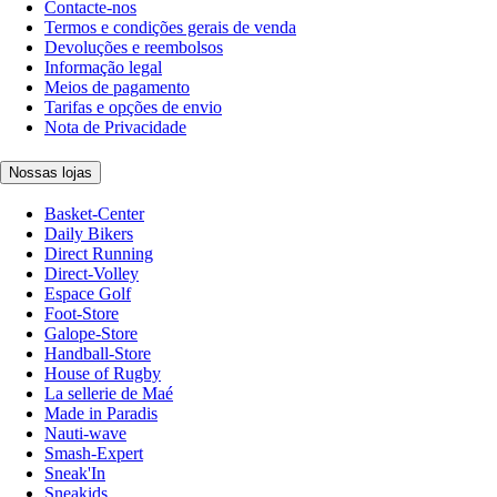
Contacte-nos
Termos e condições gerais de venda
Devoluções e reembolsos
Informação legal
Meios de pagamento
Tarifas e opções de envio
Nota de Privacidade
Nossas lojas
Basket-Center
Daily Bikers
Direct Running
Direct-Volley
Espace Golf
Foot-Store
Galope-Store
Handball-Store
House of Rugby
La sellerie de Maé
Made in Paradis
Nauti-wave
Smash-Expert
Sneak'In
Sneakids