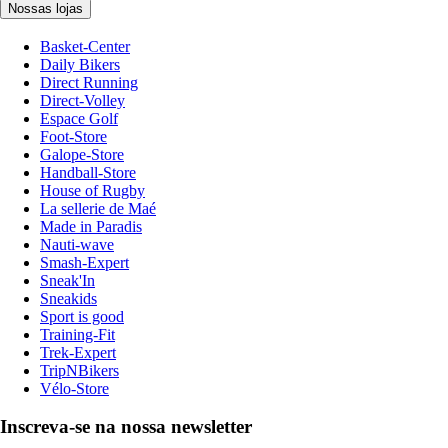
Nossas lojas
Basket-Center
Daily Bikers
Direct Running
Direct-Volley
Espace Golf
Foot-Store
Galope-Store
Handball-Store
House of Rugby
La sellerie de Maé
Made in Paradis
Nauti-wave
Smash-Expert
Sneak'In
Sneakids
Sport is good
Training-Fit
Trek-Expert
TripNBikers
Vélo-Store
Inscreva-se na nossa newsletter