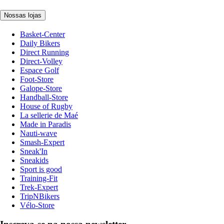
Nossas lojas
Basket-Center
Daily Bikers
Direct Running
Direct-Volley
Espace Golf
Foot-Store
Galope-Store
Handball-Store
House of Rugby
La sellerie de Maé
Made in Paradis
Nauti-wave
Smash-Expert
Sneak'In
Sneakids
Sport is good
Training-Fit
Trek-Expert
TripNBikers
Vélo-Store