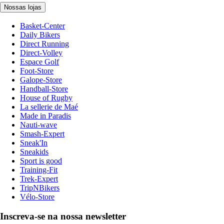
Nossas lojas
Basket-Center
Daily Bikers
Direct Running
Direct-Volley
Espace Golf
Foot-Store
Galope-Store
Handball-Store
House of Rugby
La sellerie de Maé
Made in Paradis
Nauti-wave
Smash-Expert
Sneak'In
Sneakids
Sport is good
Training-Fit
Trek-Expert
TripNBikers
Vélo-Store
Inscreva-se na nossa newsletter