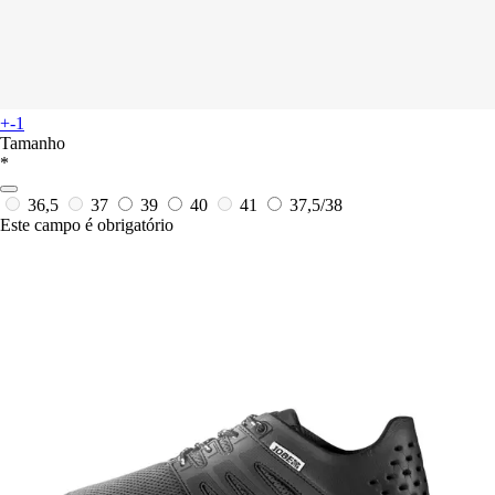
+-1
Tamanho
*
36,5
37
39
40
41
37,5/38
Este campo é obrigatório