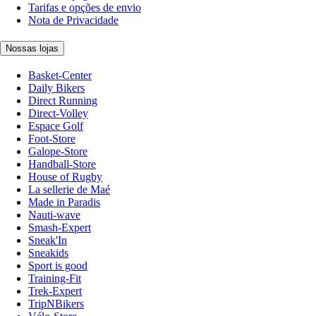
Tarifas e opções de envio
Nota de Privacidade
Nossas lojas
Basket-Center
Daily Bikers
Direct Running
Direct-Volley
Espace Golf
Foot-Store
Galope-Store
Handball-Store
House of Rugby
La sellerie de Maé
Made in Paradis
Nauti-wave
Smash-Expert
Sneak'In
Sneakids
Sport is good
Training-Fit
Trek-Expert
TripNBikers