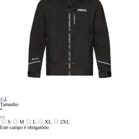
+-1
Tamanho
*
S
M
L
XL
2XL
Este campo é obrigatório