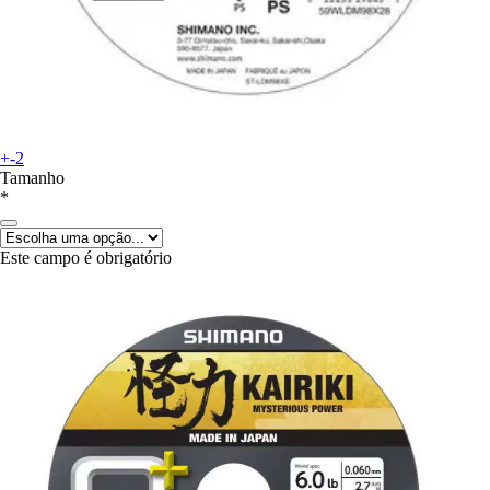
+-2
Tamanho
*
Este campo é obrigatório