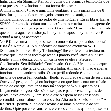
linha trançada Shimano Kairiki 8+, uma obra-prima da tecnologia que
está prestes a revolucionar a sua forma de pescar.
A linha Kairiki 8+ não é uma linha qualquer, é uma maravilha de 8
fios. Imagine oito fios entrelaçados como velhos amigos
compartilhando histórias ao redor de uma fogueira. Essas fibras Izanas
SF600 ultra-macias criam uma conexão mais estreita que um aperto de
mão entre dois amigos pescadores. O resultado? Um diâmetro reduzido
que corta a água sem esforço. Lançamento após lançamento, você
sentirá a mágica acontecer.
Você já teve uma linha que se sente como seda na ponta dos dedos?
Essa é a Kairiki 8+. A sua técnica de trançado exclusiva S-EBT
(Shimano Enhanced Body Technology) lhe confere uma textura mais
suave que uma truta recém-pescada. Quando você lança a sua isca
longe, a linha desliza como um cisne que se eleva. Precisão?
Confirmado. Sensibilidade? Confirmado. O ruído? Mínimo - porque a
discrição é a palavra de ordem desta linha. A Kairiki 8+ não é apenas
funcional, tem também estilo. O seu perfil redondo é como uma
história de pesca bem contada - fluida, equilibrada e cheia de surpresas.
Que você pesque achigã ou lucioperca ou que lute contra um robalo
cheio de energia, esta linha não irá decepcioná-lo. E quanto aos
lançamentos longos? Eles são o seu passe para acessar lugares de
pesca inexplorados. Quem sabe o que o espera nessas enseadas
escondidas, normalmente inacessíveis? Alta ou baixa visibilidade? A
Kairiki 8+ permite que você escolha e assuma o controle do seu
destino. Opte por cores amarelas e verdes vibrantes quando quiser ser