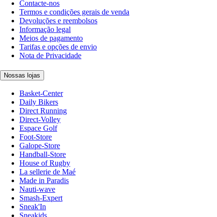
Contacte-nos
Termos e condições gerais de venda
Devoluções e reembolsos
Informação legal
Meios de pagamento
Tarifas e opções de envio
Nota de Privacidade
Nossas lojas
Basket-Center
Daily Bikers
Direct Running
Direct-Volley
Espace Golf
Foot-Store
Galope-Store
Handball-Store
House of Rugby
La sellerie de Maé
Made in Paradis
Nauti-wave
Smash-Expert
Sneak'In
Sneakids