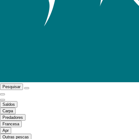
Pesquisar
Saldos
Carpa
Predadores
Francesa
Apr
Outras pescas