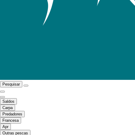
Pesquisar
Saldos
Carpa
Predadores
Francesa
Apr
Outras pescas