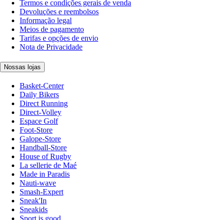
Termos e condições gerais de venda
Devoluções e reembolsos
Informação legal
Meios de pagamento
Tarifas e opções de envio
Nota de Privacidade
Nossas lojas
Basket-Center
Daily Bikers
Direct Running
Direct-Volley
Espace Golf
Foot-Store
Galope-Store
Handball-Store
House of Rugby
La sellerie de Maé
Made in Paradis
Nauti-wave
Smash-Expert
Sneak'In
Sneakids
Sport is good