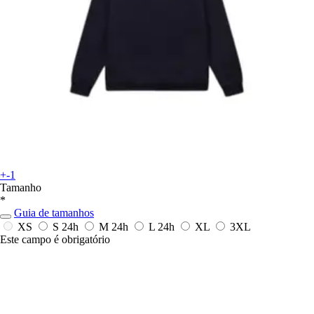
+-1
Tamanho
*
Guia de tamanhos
XS
S
24h
M
24h
L
24h
XL
3XL
Este campo é obrigatório