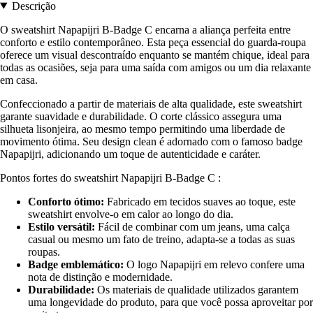
Descrição
O sweatshirt Napapijri B-Badge C encarna a aliança perfeita entre
conforto e estilo contemporâneo. Esta peça essencial do guarda-roupa
oferece um visual descontraído enquanto se mantém chique, ideal para
todas as ocasiões, seja para uma saída com amigos ou um dia relaxante
em casa.
Confeccionado a partir de materiais de alta qualidade, este sweatshirt
garante suavidade e durabilidade. O corte clássico assegura uma
silhueta lisonjeira, ao mesmo tempo permitindo uma liberdade de
movimento ótima. Seu design clean é adornado com o famoso badge
Napapijri, adicionando um toque de autenticidade e caráter.
Pontos fortes do sweatshirt Napapijri B-Badge C :
Conforto ótimo:
Fabricado em tecidos suaves ao toque, este
sweatshirt envolve-o em calor ao longo do dia.
Estilo versátil:
Fácil de combinar com um jeans, uma calça
casual ou mesmo um fato de treino, adapta-se a todas as suas
roupas.
Badge emblemático:
O logo Napapijri em relevo confere uma
nota de distinção e modernidade.
Durabilidade:
Os materiais de qualidade utilizados garantem
uma longevidade do produto, para que você possa aproveitar por