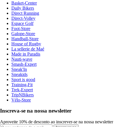
Basket-Center
Daily Bikers
Direct Running
Direct-Volley
Espace Golf
Foot-Store
Galope-Store
Handball-Store
House of Rugby
La sellerie de Maé
Made in Paradis
Nauti-wave
Smash-Expert
Sneak'In
Sneakids
Sport is good
Training-Fit
Trek-Expert
TripNBikers
Vélo-Store
Inscreva-se na nossa newsletter
Aproveite 10% de desconto ao inscrever-se na nossa newsletter