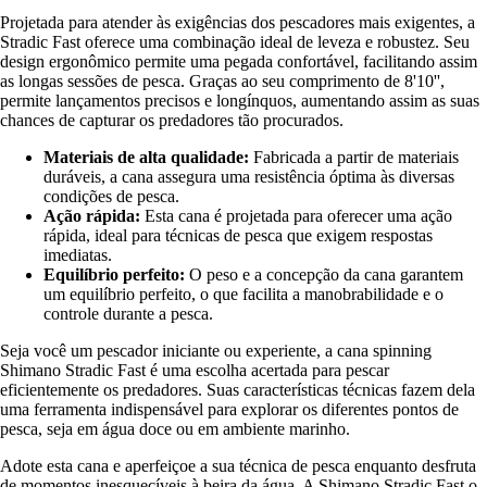
Projetada para atender às exigências dos pescadores mais exigentes, a
Stradic Fast oferece uma combinação ideal de leveza e robustez. Seu
design ergonômico permite uma pegada confortável, facilitando assim
as longas sessões de pesca. Graças ao seu comprimento de 8'10'',
permite lançamentos precisos e longínquos, aumentando assim as suas
chances de capturar os predadores tão procurados.
Materiais de alta qualidade:
Fabricada a partir de materiais
duráveis, a cana assegura uma resistência óptima às diversas
condições de pesca.
Ação rápida:
Esta cana é projetada para oferecer uma ação
rápida, ideal para técnicas de pesca que exigem respostas
imediatas.
Equilíbrio perfeito:
O peso e a concepção da cana garantem
um equilíbrio perfeito, o que facilita a manobrabilidade e o
controle durante a pesca.
Seja você um pescador iniciante ou experiente, a cana spinning
Shimano Stradic Fast é uma escolha acertada para pescar
eficientemente os predadores. Suas características técnicas fazem dela
uma ferramenta indispensável para explorar os diferentes pontos de
pesca, seja em água doce ou em ambiente marinho.
Adote esta cana e aperfeiçoe a sua técnica de pesca enquanto desfruta
de momentos inesquecíveis à beira da água. A Shimano Stradic Fast o